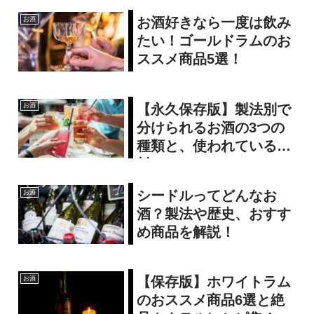
お酒好きなら一度は飲み
お酒
たい！ゴールドラムのお
ススメ商品5選！
【永久保存版】製法別で
お酒
分けられるお酒の3つの
種類と、使われている原
料について
シードルってどんなお
お酒
酒？製法や歴史、おすす
め商品を解説！
【保存版】ホワイトラム
お酒
のおススメ商品6選と絶