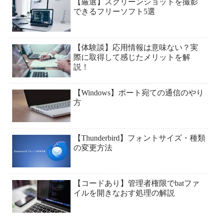
【厳選】スクリーンショットを撮影
できるフリーソフト5選
【体験談】応用情報は意味ない？実
際に取得して感じたメリットを解
説！
【Windows】ポート宛ての通信のやり
方
【Thunderbird】フォントサイズ・種類
の変更方法
【コードあり】管理者権限でbatファ
イルを開きなおす処理の解説