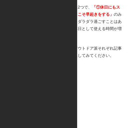
休日を最大限に楽しむポイントはたった2つで、
「①休日にもス
ケジュールを決めて行動する」「②休日こそ早起きをする」
のみ
です。スケジュールを決めて行動するとダラダラ過ごすことはあ
りませんし、早起きをすればそれだけ休日として使える時間が増
えることになります。
また、休日の過ごし方もインドア派、アウトドア派それぞれ記事
の中に書いているので、良ければ参考にしてみてください。