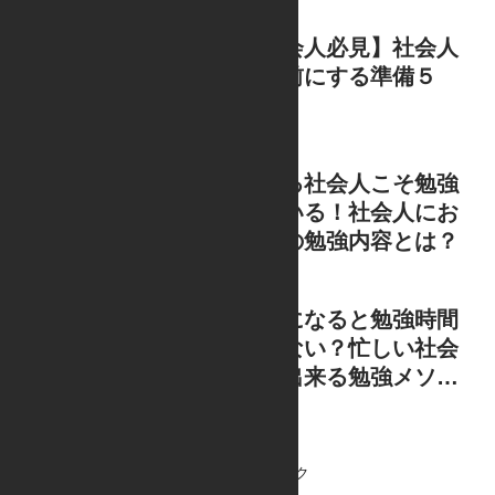
【新社会人必見】社会人
社会人
になる前にする準備５
選！
出世する社会人こそ勉強
社会人
をしている！社会人にお
すすめの勉強内容とは？
社会人になると勉強時間
社会人
が足りない？忙しい社会
人でも出来る勉強メソッ
ド4選
スポンサーリンク