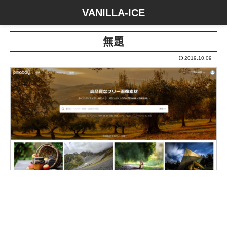
VANILLA-ICE
無題
2019.10.09