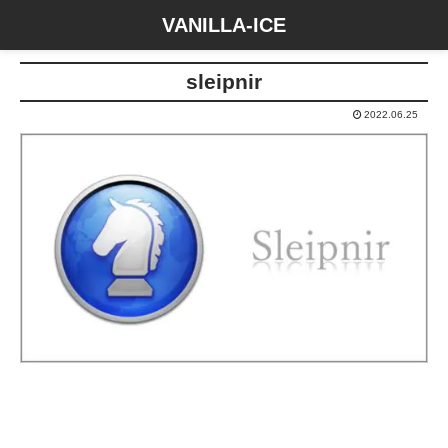
VANILLA-ICE
sleipnir
2022.06.25