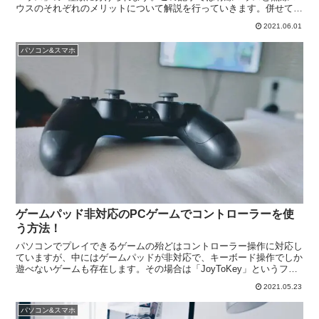
ウスのそれぞれのメリットについて解説を行っていきます。併せてお
すすめのマウスについても紹介させていただくので、ご参考いただけ
2021.06.01
れば幸いです。
パソコン&スマホ
ゲームパッド非対応のPCゲームでコントローラーを使
う方法！
パソコンでプレイできるゲームの殆どはコントローラー操作に対応し
ていますが、中にはゲームパッドが非対応で、キーボード操作でしか
遊べないゲームも存在します。その場合は「JoyToKey」というフリ
ーソフトを使うことでゲームパッドを使ってプレイすることが出来る
2021.05.23
ようになります。
パソコン&スマホ