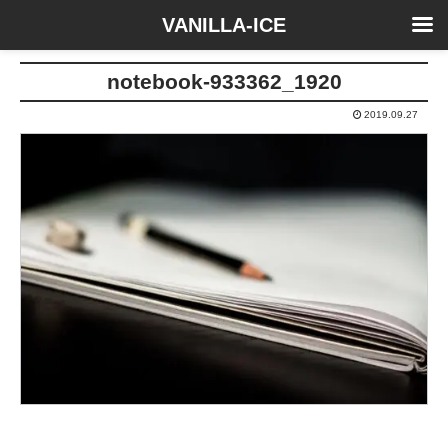
VANILLA-ICE
notebook-933362_1920
2019.09.27