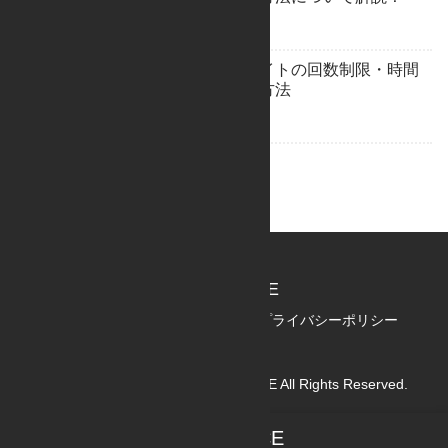
アップロードサイトの回数制限・時間
制限を回避する方法
VANILLA-ICE
ホーム
プライバシーポリシー
お問い合わせ
Copyright © 2019-2026 VANILLA-ICE All Rights Reserved.
VANILLA-ICE