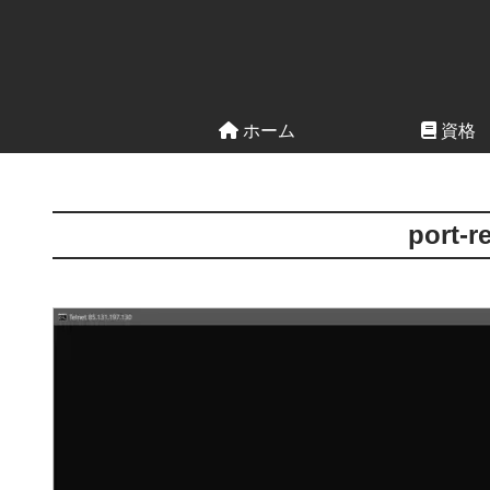
ホーム
資格
port-r