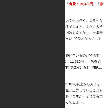
大学生の支出金額が多い項目としては、「
食費：14,370円
」「
教
養娯楽費：11,940円
」があります。
日々の昼食を大学の食堂で済ませている大学生も多く、日常的な
費用が積み重なっているものと推測出来るでしょう。また、大学
生になると途端に友人と遊びに出かける回数も多くなり、交際費
的な位置づけである教養娯楽費が食費に次いで2位となっていま
す。
両者とも、ここ近年で支出金額が大きく伸びているのが特徴で
す。2010年に行われた調査では、「食費：11,010円」「教養娯
楽費：7,080円」であったのに対し、
8年間で双方とも3千円以上
増えている計算となります
。
その関係で支出金額も増加しており、2010年の調査からおよそ1
万円程度上昇しています。最近は最低賃金が上昇していることも
あってアルバイトのお給料も増えつつはありますが、それでも大
学生の金銭事情は厳しいものになっているでしょう。