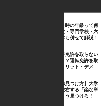
関連記事
大学卒業時の年齢って何
大学
歳？短大・専門学校・六
年制大学も併せて解説！
大学生で免許を取らない
大学
ってアリ？運転免許を取
得するメリット・デメリ
ット
【楽単の見つけ方】大学
大学
生活を左右する「楽な単
位」はこう見つけろ！