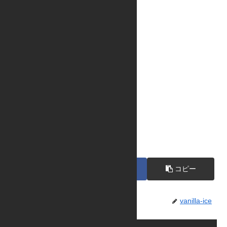
大学
大学
大学生
シェアする
X
Facebook
コピー
vanilla-ice