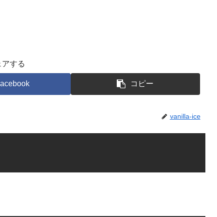
ェアする
acebook
コピー
vanilla-ice