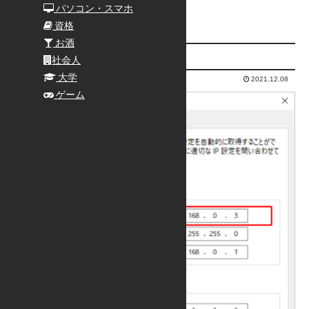
パソコン・スマホ
資格
お酒
IP13
社会人
大学
2021.12.08
ゲーム