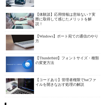
【体験談】応用情報は意味ない？実
際に取得して感じたメリットを解
説！
【Windows】ポート宛ての通信のやり
方
【Thunderbird】フォントサイズ・種類
の変更方法
【コードあり】管理者権限でbatファ
イルを開きなおす処理の解説