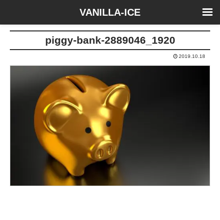
VANILLA-ICE
piggy-bank-2889046_1920
2019.10.18