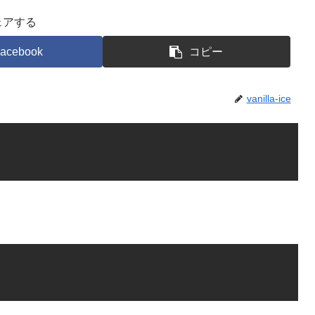
ェアする
acebook
コピー
vanilla-ice