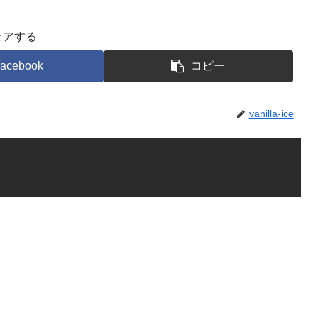
ェアする
acebook
コピー
vanilla-ice