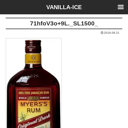
VANILLA-ICE
71hfoV3o+9L._SL1500_
2019.09.21