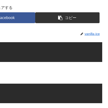
ェアする
acebook
コピー
vanilla-ice