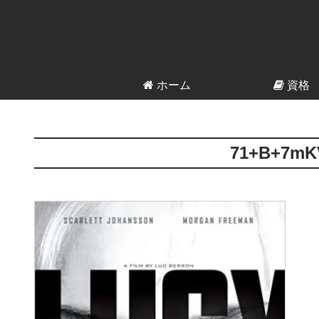
ホーム
資格
71+B+7mK