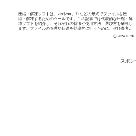
圧縮・解凍ソフトは、zipやrar、7zなどの形式でファイルを圧
縮・解凍するためのツールです。この記事では代表的な圧縮・解
凍ソフトを紹介し、それぞれの特徴や使用方法、選び方を解説し
ます。ファイルの管理や転送を効率的に行うために、ぜひ参考に
してください。
2024.10.26
スポン