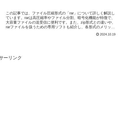
この記事では、ファイル圧縮形式の「rar」について詳しく解説し
ています。rarは高圧縮率やファイル分割、暗号化機能が特徴で、
大容量ファイルの送受信に便利です。また、zip形式との違いや、
rarファイルを扱うための専用ソフトも紹介し、各形式のメリッ
ト・デメリットを整理しています。圧縮形式選びの参考になる内
2024.10.19
容です。
サーリンク