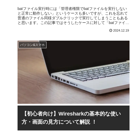
batファイル実行時には「管理者権限でbatファイルを実行しない
と正常に動作しない」というケースも多いですが、これを忘れて
普通のファイル同様ダブルクリックで実行してしまうこともある
と思います。この記事ではそうしたケースに対して「batファイル
が管理者権限で開かれていない場合、自動的に管理者権限で再実
2024.12.19
行する」という処理の解説を行います。
パソコン&スマホ
【初心者向け】Wiresharkの基本的な使い
方・画面の見方について解説 ！