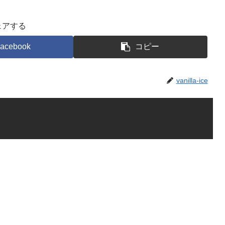
ェアする
acebook
コピー
vanilla-ice