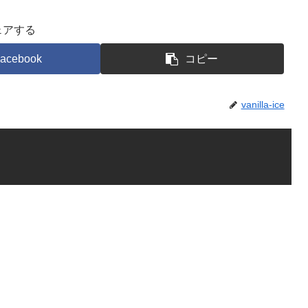
ェアする
acebook
コピー
vanilla-ice