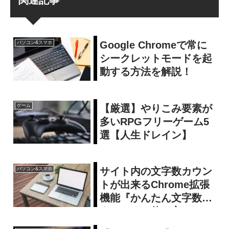
関連記事
Google Chromeで常に
パソコン&スマホ
シークレットモードを起
動する方法を解説！
【厳選】やりこみ要素が
ゲーム
多いRPGフリーゲーム5
選【人生ドレイン】
サイト内の文字数カウン
パソコン&スマホ
トが出来るChrome拡張
機能『かんたん文字数カ
ウント』の使い方