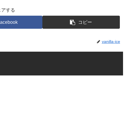
ェアする
acebook
コピー
vanilla-ice