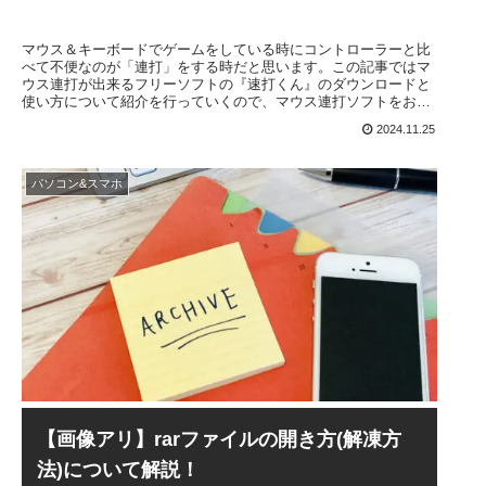
マウス＆キーボードでゲームをしている時にコントローラーと比
べて不便なのが「連打」をする時だと思います。この記事ではマ
ウス連打が出来るフリーソフトの『速打くん』のダウンロードと
使い方について紹介を行っていくので、マウス連打ソフトをお探
しの方はぜひ参考にしてください。
2024.11.25
パソコン&スマホ
【画像アリ】rarファイルの開き方(解凍方
法)について解説！