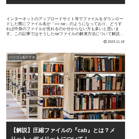
インターネットのアップロードサイト等でファイルをダウンロー
ドした際にファイル名が「○○.rar」のようになっており、どうす
れば中身のファイルが見れるのか分からない方も多いと思いま
す。この記事ではそうしたrarファイルの解凍方法について解説を
行っていくので、rarファイルが開けなくて困っている方はぜひ参
2024.11.18
考にしてください！
パソコン&スマホ
【解説】圧縮ファイルの『cab』とは？メ