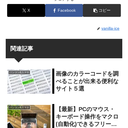
X
Facebook
コピー
vanilla-ice
関連記事
画像のカラーコードを調
パソコン&スマホ
べることが出来る便利な
サイト５選
【最新】PCのマウス・
パソコン&スマホ
キーボード操作をマクロ
(自動化)できるフリーソ