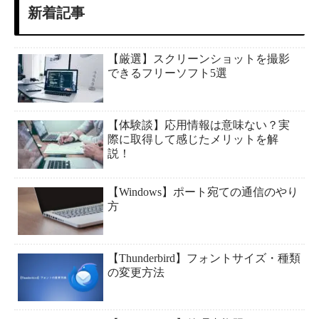
新着記事
【厳選】スクリーンショットを撮影
できるフリーソフト5選
【体験談】応用情報は意味ない？実
際に取得して感じたメリットを解
説！
【Windows】ポート宛ての通信のやり
方
【Thunderbird】フォントサイズ・種類
の変更方法